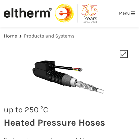
Skip to main navigation
Skip to main content
Skip to page footer
Menu
Home
Products and Systems
up to 250 °C
Heated Pressure Hoses