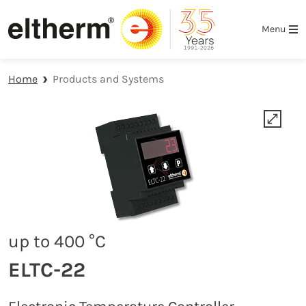
Skip to main navigation
Skip to main content
Skip to page footer
Menu
Home
Products and Systems
up to 400 °C
ELTC-22