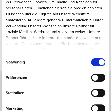
Wir verwenden Cookies, um Inhalte und Anzeigen zu
Pt100 2/3 Leiter,
Temperature sensor
personalisieren, Funktionen für soziale Medien anbieten
konfigurierbar
zu können und die Zugriffe auf unsere Website zu
analysieren. Außerdem geben wir Informationen zu Ihrer
Verwendung unserer Website an unsere Partner für
Ambient
- 25 °C bis + 55 °C
soziale Medien, Werbung und Analysen weiter. Unsere
temperature
Partner führen diese Informationen möglicherweise mit
weiteren Daten zusammen, die Sie ihnen bereitgestellt
haben oder die sie im Rahmen Ihrer Nutzung der Dienste
Supply voltage
24 V DC
gesammelt haben.
Einwilligungsauswahl
Notwendig
Präferenzen
Statistiken
Marketing