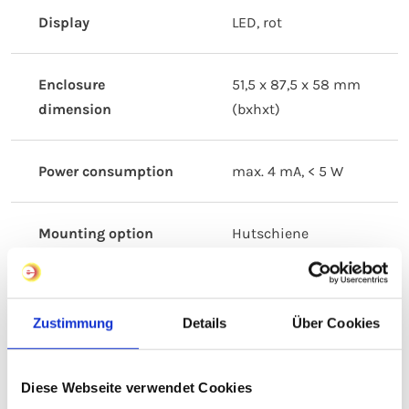
Display
LED, rot
Enclosure
51,5 x 87,5 x 58 mm
dimension
(bxhxt)
Power consumption
max. 4 mA, < 5 W
Mounting option
Hutschiene
Switching capacity
16 A
Zustimmung
Details
Über Cookies
IP rating
IP20
Diese Webseite verwendet Cookies