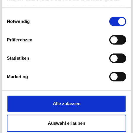
haben oder die sie im Rahmen Ihrer Nutzung der Dienste
gesammelt haben.
Einwilligungsauswahl
Notwendig
Pharma- und Kosmetikindustrie
Präferenzen
Präzise Temperaturführung für höchste
Produktqualität.
Statistiken
Mehr erfahren
Marketing
Filterbeheizung
Alle zulassen
Konstante Temperaturen für sichere
Filtrationsprozesse und maximale
Auswahl erlauben
Anlagenverfügbarkeit.