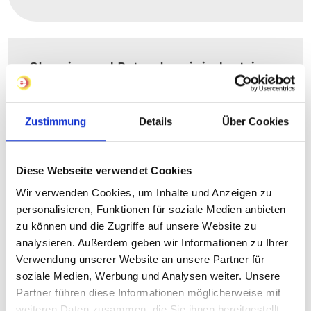
Chemie- und Petrochemieindustrie
Zuverlässige Temperaturführung für sichere
Prozesse und Anlagenverfügbarkeit.
Zustimmung
Details
Über Cookies
Mehr erfahren
Diese Webseite verwendet Cookies
Wir verwenden Cookies, um Inhalte und Anzeigen zu
personalisieren, Funktionen für soziale Medien anbieten
Öl- und Gasindustrie
zu können und die Zugriffe auf unsere Website zu
analysieren. Außerdem geben wir Informationen zu Ihrer
Sichere Temperaturführung für maximale
Verwendung unserer Website an unsere Partner für
Sicherheit und Anlagenverfügbarkeit.
soziale Medien, Werbung und Analysen weiter. Unsere
Partner führen diese Informationen möglicherweise mit
Mehr erfahren
weiteren Daten zusammen, die Sie ihnen bereitgestellt