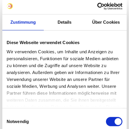
der Inhalte können wir jedoch keine Gewähr übernehmen.
Als Diensteanbieter sind wir gemäß § 7 Abs.1 TMG für
eigene Inhalte auf diesen Seiten nach den allgemeinen
Zustimmung
Details
Über Cookies
Gesetzen verantwortlich. Nach §§ 8 bis 10 TMG sind wir
als Diensteanbieter jedoch nicht verpflichtet, übermittelte
oder gespeicherte fremde Informationen zu überwachen
Diese Webseite verwendet Cookies
oder nach Umständen zu forschen, die auf eine
Wir verwenden Cookies, um Inhalte und Anzeigen zu
rechtswidrige Tätigkeit hinweisen. Verpflichtungen zur
personalisieren, Funktionen für soziale Medien anbieten
Entfernung oder Sperrung der Nutzung von
zu können und die Zugriffe auf unsere Website zu
analysieren. Außerdem geben wir Informationen zu Ihrer
Informationen nach den allgemeinen Gesetzen bleiben
Verwendung unserer Website an unsere Partner für
hiervon unberührt. Eine diesbezügliche Haftung ist
soziale Medien, Werbung und Analysen weiter. Unsere
jedoch erst ab dem Zeitpunkt der Kenntnis einer
Partner führen diese Informationen möglicherweise mit
konkreten Rechtsverletzung möglich. Bei Bekanntwerden
weiteren Daten zusammen, die Sie ihnen bereitgestellt
von entsprechenden Rechtsverletzungen werden wir diese
haben oder die sie im Rahmen Ihrer Nutzung der Dienste
Inhalte umgehend entfernen.
gesammelt haben.
Einwilligungsauswahl
Notwendig
Haftung für Links