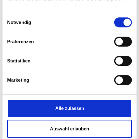
haben oder die sie im Rahmen Ihrer Nutzung der Dienste
gesammelt haben.
Einwilligungsauswahl
Notwendig
Pharma- und Kosmetikindustrie
Präferenzen
Präzise Temperaturführung für höchste
Produktqualität.
Statistiken
Mehr erfahren
Marketing
Filterbeheizung
Alle zulassen
Konstante Temperaturen für sichere
Filtrationsprozesse und maximale
Auswahl erlauben
Anlagenverfügbarkeit.