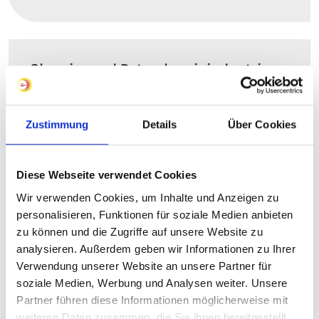
Chemie- und Petrochemieindustrie
Zuverlässige Temperaturführung für sichere
Prozesse und Anlagenverfügbarkeit.
Zustimmung
Details
Über Cookies
Mehr erfahren
Diese Webseite verwendet Cookies
Wir verwenden Cookies, um Inhalte und Anzeigen zu
personalisieren, Funktionen für soziale Medien anbieten
Öl- und Gasindustrie
zu können und die Zugriffe auf unsere Website zu
analysieren. Außerdem geben wir Informationen zu Ihrer
Sichere Temperaturführung für maximale
Verwendung unserer Website an unsere Partner für
Sicherheit und Anlagenverfügbarkeit.
soziale Medien, Werbung und Analysen weiter. Unsere
Partner führen diese Informationen möglicherweise mit
Mehr erfahren
weiteren Daten zusammen, die Sie ihnen bereitgestellt