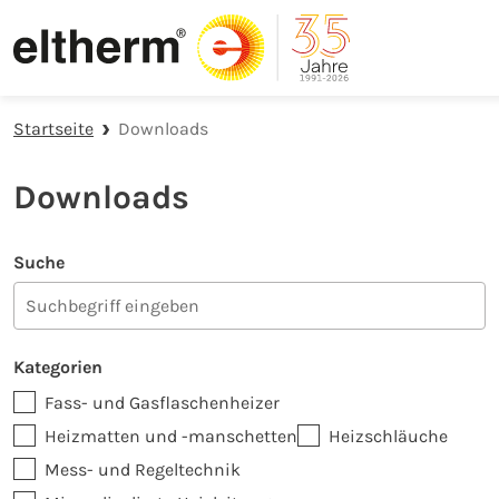
Zur Hauptnavigation springen
Zum Hauptinhalt springen
Zur Fußzeile der Seite springen
Startseite
Downloads
Downloads
Suche
Kategorien
Fass- und Gasflaschenheizer
Heizmatten und -manschetten
Heizschläuche
Mess- und Regeltechnik