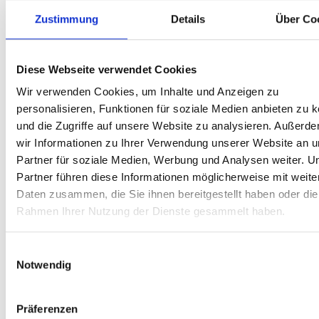
Zubehör
Zustimmung
Details
Über Co
Download
Diese Webseite verwendet Cookies
Assembly instructions ELVB-30-1A (QAA-099)
Wir verwenden Cookies, um Inhalte und Anzeigen zu
AR00002782.pdf
personalisieren, Funktionen für soziale Medien anbieten zu 
PDF, 2 MB
und die Zugriffe auf unsere Website zu analysieren. Außerd
Englisch
wir Informationen zu Ihrer Verwendung unserer Website an 
Partner für soziale Medien, Werbung und Analysen weiter. U
Montagehandbücher
Partner führen diese Informationen möglicherweise mit weite
Zubehör
Daten zusammen, die Sie ihnen bereitgestellt haben oder die
Rahmen Ihrer Nutzung der Dienste gesammelt haben.
Download
Einwilligungsauswahl
Notwendig
Assembly instructions ELVB-70&71(QAA-078)
AR00002648.pdf
PDF, 871 KB
Präferenzen
Englisch