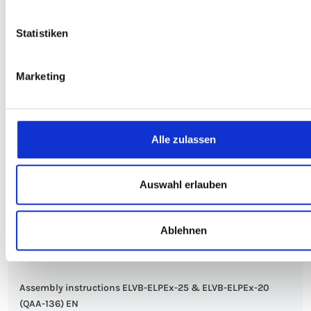
Montagehandbücher
Statistiken
Zubehör
Download
Marketing
Assembly instructions ELVB-ELPA-25 (QAA-031)
AR00002623.pdf
Alle zulassen
PDF, 2 MB
Englisch
Auswahl erlauben
Montagehandbücher
Zubehör
Ablehnen
Download
Assembly instructions ELVB-ELPEx-25 & ELVB-ELPEx-20
(QAA-136) EN