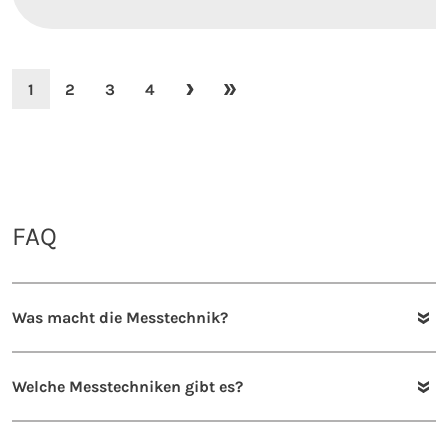
1
2
3
4
Zur Seite 1
Zur Seite 2
Zur Seite 3
Zur Seite 4
Nächste Seite laden
Letzte Seite laden
FAQ
Was macht die Messtechnik?
Welche Messtechniken gibt es?