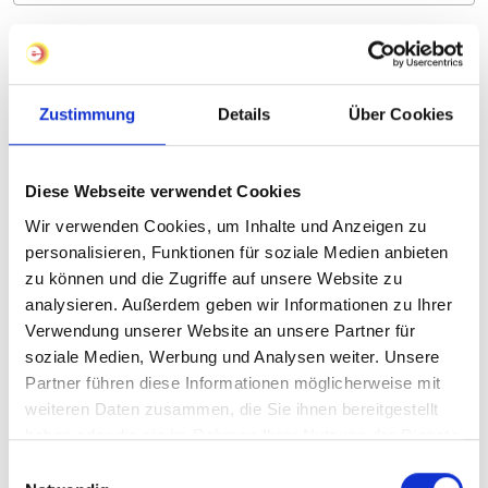
Kompatible Produkte
Zustimmung
Details
Über Cookies
Smart Limiter
Diese Webseite verwendet Cookies
Der elektronische Temperaturbegrenzer "Smart
Wir verwenden Cookies, um Inhalte und Anzeigen zu
Limiter" wird in explosionsgefährdeten Bereichen
personalisieren, Funktionen für soziale Medien anbieten
beim Einsatz eines...
zu können und die Zugriffe auf unsere Website zu
analysieren. Außerdem geben wir Informationen zu Ihrer
Weitere Infos
Verwendung unserer Website an unsere Partner für
soziale Medien, Werbung und Analysen weiter. Unsere
Partner führen diese Informationen möglicherweise mit
weiteren Daten zusammen, die Sie ihnen bereitgestellt
haben oder die sie im Rahmen Ihrer Nutzung der Dienste
gesammelt haben.
Einwilligungsauswahl
ELTC-MV2