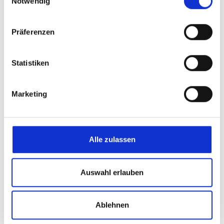
Notwendig
Der Temperaturregler Moduvise ist ein
Multifunktionsgerät mit 15 unterschiedlichen
Präferenzen
Regelfunktionen und...
Weitere Infos
Statistiken
Marketing
ELTC-10 compact & ELTC-M25
Alle zulassen
Der ELTC-10-Compact ist eine einfache Lösung für
den Frostschutz. Speziell für ELSR Systeme im nicht
Auswahl erlauben
Ex-Bereich ist er...
Weitere Infos
Ablehnen