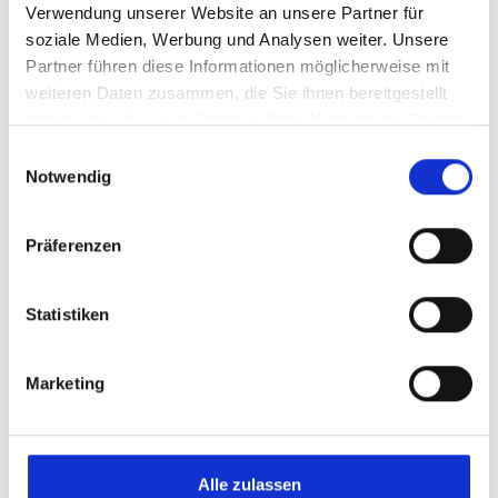
Verwendung unserer Website an unsere Partner für
soziale Medien, Werbung und Analysen weiter. Unsere
Partner führen diese Informationen möglicherweise mit
Fitnessangebote & Bike-Leasing
weiteren Daten zusammen, die Sie ihnen bereitgestellt
haben oder die sie im Rahmen Ihrer Nutzung der Dienste
gesammelt haben.
Einwilligungsauswahl
Notwendig
Präferenzen
Statistiken
Förderung individueller Entwicklung
Marketing
Alle zulassen