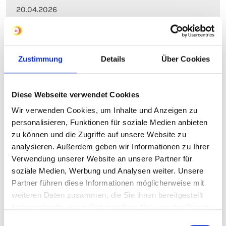
20.04.2026
Die nächste MEORGA steht an
Am Mittwoch, den 06.05.2026 laden wir von 8.00-
Zustimmung
Details
Über Cookies
16.00 Uhr herzlich zur MEORGA in Bochum ein.
Mehr erfahren
Diese Webseite verwendet Cookies
Wir verwenden Cookies, um Inhalte und Anzeigen zu
personalisieren, Funktionen für soziale Medien anbieten
zu können und die Zugriffe auf unsere Website zu
analysieren. Außerdem geben wir Informationen zu Ihrer
Verwendung unserer Website an unsere Partner für
soziale Medien, Werbung und Analysen weiter. Unsere
Partner führen diese Informationen möglicherweise mit
weiteren Daten zusammen, die Sie ihnen bereitgestellt
haben oder die sie im Rahmen Ihrer Nutzung der Dienste
gesammelt haben.
Einwilligungsauswahl