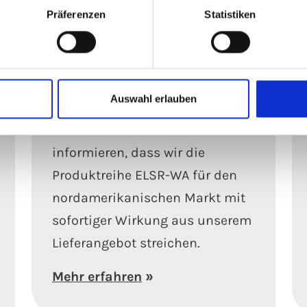
Präferenzen
Statistiken
23.03.2026
Produktabkündigun
g ELSR-WA
Auswahl erlauben
Wir möchten Sie darüber
informieren, dass wir die
Produktreihe ELSR-WA für den
nordamerikanischen Markt mit
sofortiger Wirkung aus unserem
Lieferangebot streichen.
Mehr erfahren