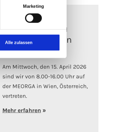
Marketing
23.03.2026
In Österreich zu
Gast: MEORGA in
Alle zulassen
Wien
Am Mittwoch, den 15. April 2026
sind wir von 8.00-16.00 Uhr auf
der MEORGA in Wien, Österreich,
vertreten.
Mehr erfahren