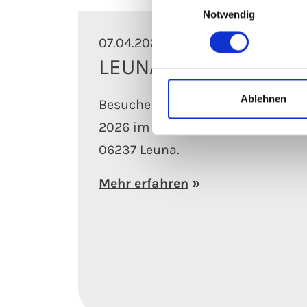
Notwendig
07.04.2026
LEUNA-Dialog 2026
Ablehnen
Besuchen Sie uns am 23. April
2026 im cCe Kulturhaus in
06237 Leuna.
Mehr erfahren