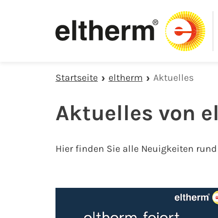
Zur Hauptnavigation springen
Zum Hauptinhalt springen
Zur Fußzeile der Seite springen
Startseite
eltherm
Aktuelles
Aktuelles von 
Hier finden Sie alle Neuigkeiten ru