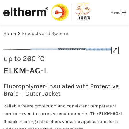
Skip to main navigation
Skip to main content
Skip to page footer
Menu
Home
Products and Systems
up to 260 °C
ELKM-AG-L
Fluoropolymer-insulated with Protective
Braid + Outer Jacket
Reliable freeze protection and consistent temperature
control—even in corrosive environments. The
ELKM-AG-L
flexible heating cable offers versatile applications for a