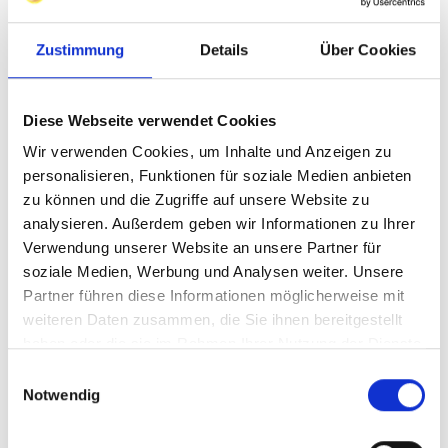
Installation
Zustimmung
Details
Über Cookies
- 60 °C
temperature, min.
Diese Webseite verwendet Cookies
Nominal
Wir verwenden Cookies, um Inhalte und Anzeigen zu
260 °C
temperature
personalisieren, Funktionen für soziale Medien anbieten
zu können und die Zugriffe auf unsere Website zu
analysieren. Außerdem geben wir Informationen zu Ihrer
The power output
Verwendung unserer Website an unsere Partner für
per meter of heating
soziale Medien, Werbung und Analysen weiter. Unsere
cable and the
Partner führen diese Informationen möglicherweise mit
*Note
maximum operating
weiteren Daten zusammen, die Sie ihnen bereitgestellt
haben oder die sie im Rahmen Ihrer Nutzung der Dienste
temperatures
gesammelt haben.
depend on the
Einwilligungsauswahl
Notwendig
specific application.