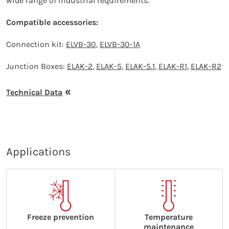
wide range of industrial requirements.
Compatible accessories:
Connection kit:
ELVB-30
,
ELVB-30-1A
Junction Boxes:
ELAK-2
,
ELAK-5
,
ELAK-5.1
,
ELAK-R1
,
ELAK-R2
Technical Data
Applications
Freeze prevention
Temperature
maintenance