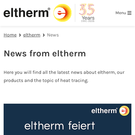
Skip to main navigation
Skip to main content
Skip to page footer
Menu
Home
eltherm
News
News from eltherm
Here you will find all the latest news about eltherm, our
products and the topic of heat tracing.