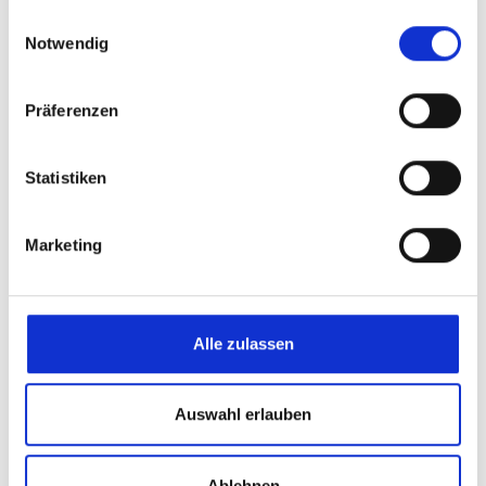
gesammelt haben.
Einwilligungsauswahl
Notwendig
Präferenzen
Statistiken
04.07.2026
LEUNA Dialogue 2026
Marketing
Please come and visit us on 23 April 2026 at the cCe
Kulturhaus in 06237 Leuna.
Alle zulassen
read more
Auswahl erlauben
Ablehnen