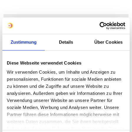
04.20.2026
The next MEORGA is coming up
Zustimmung
Details
Über Cookies
On Wednesday 6 May 2026, we warmly invite you to
MEORGA in Bochum from 8.00 am to 4.00 pm.
Diese Webseite verwendet Cookies
read more
Wir verwenden Cookies, um Inhalte und Anzeigen zu
personalisieren, Funktionen für soziale Medien anbieten
zu können und die Zugriffe auf unsere Website zu
analysieren. Außerdem geben wir Informationen zu Ihrer
Verwendung unserer Website an unsere Partner für
soziale Medien, Werbung und Analysen weiter. Unsere
Partner führen diese Informationen möglicherweise mit
weiteren Daten zusammen, die Sie ihnen bereitgestellt
haben oder die sie im Rahmen Ihrer Nutzung der Dienste