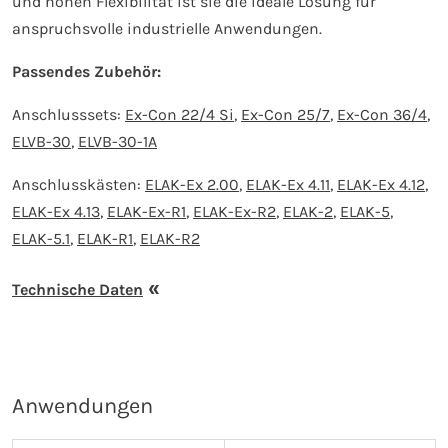
und hohen Flexibilität ist sie die ideale Lösung für
anspruchsvolle industrielle Anwendungen.
Passendes Zubehör:
Anschlusssets:
Ex-Con 22/4 Si
,
Ex-Con 25/7
,
Ex-Con 36/4
,
ELVB-30
,
ELVB-30-1A
Anschlusskästen:
ELAK-Ex 2.00
,
ELAK-Ex 4.11
,
ELAK-Ex 4.12
,
ELAK-Ex 4.13
,
ELAK-Ex-R1
,
ELAK-Ex-R2
,
ELAK-2
,
ELAK-5
,
ELAK-5.1
,
ELAK-R1
,
ELAK-R2
Technische Daten
Anwendungen