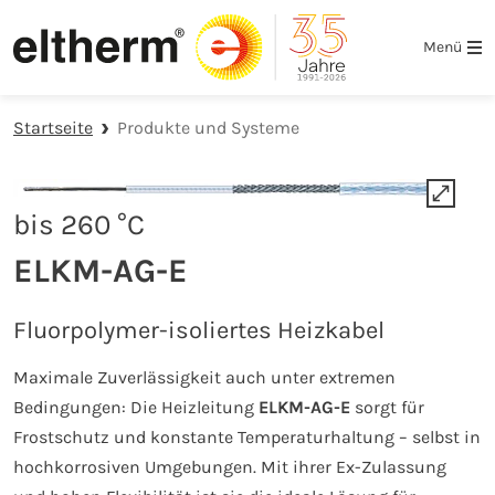
Zur Hauptnavigation springen
Zum Hauptinhalt springen
Zur Fußzeile der Seite springen
Menü
Startseite
Produkte und Systeme
bis 260 °C
ELKM-AG-E
Fluorpolymer-isoliertes Heizkabel
Maximale Zuverlässigkeit auch unter extremen
Bedingungen: Die Heizleitung
ELKM-AG-E
sorgt für
Frostschutz und konstante Temperaturhaltung – selbst in
hochkorrosiven Umgebungen. Mit ihrer Ex-Zulassung