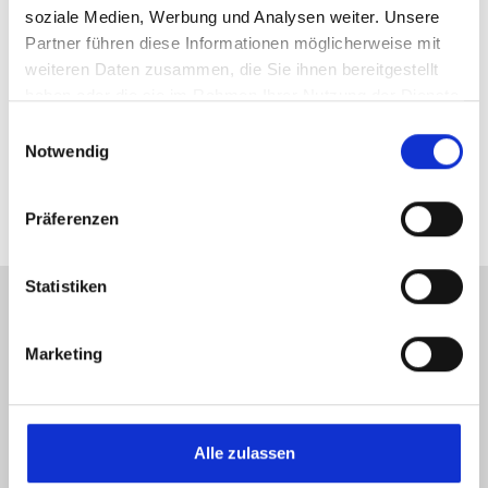
soziale Medien, Werbung und Analysen weiter. Unsere
sowie die maximal
Partner führen diese Informationen möglicherweise mit
möglichen
weiteren Daten zusammen, die Sie ihnen bereitgestellt
*Hinweis
Einsatztemperature
haben oder die sie im Rahmen Ihrer Nutzung der Dienste
n hängen von der
gesammelt haben.
Einwilligungsauswahl
jeweiligen
Notwendig
Anwendung ab.
Präferenzen
Statistiken
Marketing
Alle zulassen