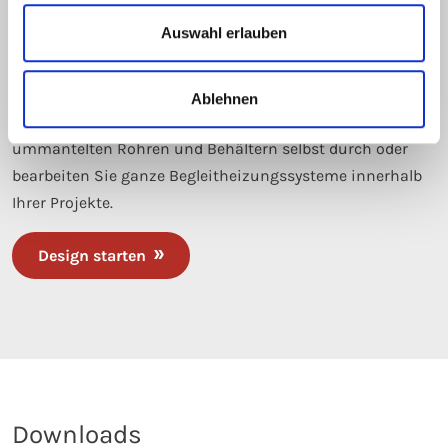
Der eltherm designer
Auswahl erlauben
Führen Sie ab sofort ganz einfach
Ablehnen
Wärmeverlustberechnung von isolierten und
ummantelten Rohren und Behältern selbst durch oder
bearbeiten Sie ganze Begleitheizungssysteme innerhalb
Ihrer Projekte.
Design starten
Downloads