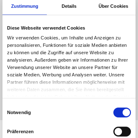
Zustimmung
Details
Über Cookies
Der eltherm designer
Diese Webseite verwendet Cookies
Wir verwenden Cookies, um Inhalte und Anzeigen zu
Führen Sie ab sofort ganz einfach
personalisieren, Funktionen für soziale Medien anbieten
Wärmeverlustberechnung von isolierten und
zu können und die Zugriffe auf unsere Website zu
ummantelten Rohren und Behältern selbst durch oder
analysieren. Außerdem geben wir Informationen zu Ihrer
bearbeiten Sie ganze Begleitheizungssysteme innerhalb
Verwendung unserer Website an unsere Partner für
Ihrer Projekte.
soziale Medien, Werbung und Analysen weiter. Unsere
Partner führen diese Informationen möglicherweise mit
Design starten
weiteren Daten zusammen, die Sie ihnen bereitgestellt
haben oder die sie im Rahmen Ihrer Nutzung der Dienste
gesammelt haben.
Einwilligungsauswahl
Notwendig
Präferenzen