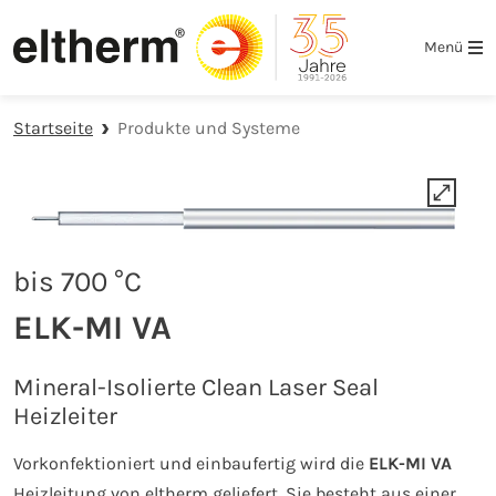
Zur Hauptnavigation springen
Zum Hauptinhalt springen
Zur Fußzeile der Seite springen
Menü
Startseite
Produkte und Systeme
bis 700 °C
ELK-MI VA
Mineral-Isolierte Clean Laser Seal
Heizleiter
Vorkonfektioniert und einbaufertig wird die
ELK-MI VA
Heizleitung von eltherm geliefert. Sie besteht aus einer