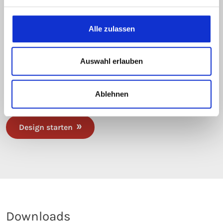
Der eltherm designer
Alle zulassen
Führen Sie ab sofort ganz einfach
Wärmeverlustberechnung von isolierten und
Auswahl erlauben
ummantelten Rohren und Behältern selbst durch oder
bearbeiten Sie ganze Begleitheizungssysteme innerhalb
Ablehnen
Ihrer Projekte.
Design starten
Downloads