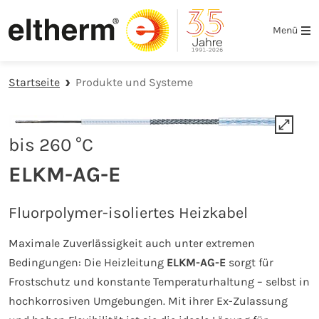
Zur Hauptnavigation springen
Zum Hauptinhalt springen
Zur Fußzeile der Seite springen
Menü
Startseite
Produkte und Systeme
bis 260 °C
ELKM-AG-E
Fluorpolymer-isoliertes Heizkabel
Maximale Zuverlässigkeit auch unter extremen
Bedingungen: Die Heizleitung
ELKM-AG-E
sorgt für
Frostschutz und konstante Temperaturhaltung – selbst in
hochkorrosiven Umgebungen. Mit ihrer Ex-Zulassung