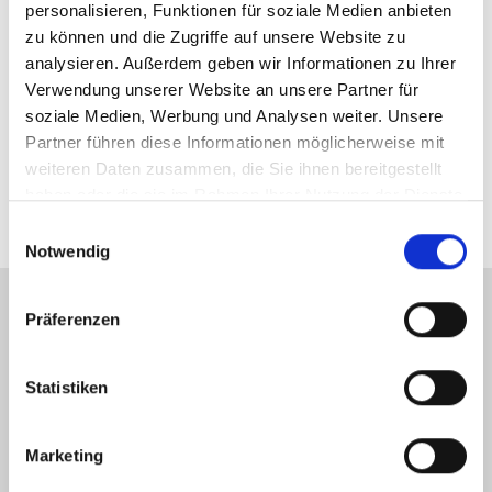
personalisieren, Funktionen für soziale Medien anbieten
sowie die maximal
zu können und die Zugriffe auf unsere Website zu
möglichen
analysieren. Außerdem geben wir Informationen zu Ihrer
*Hinweis
Einsatztemperature
Verwendung unserer Website an unsere Partner für
soziale Medien, Werbung und Analysen weiter. Unsere
n hängen von der
Partner führen diese Informationen möglicherweise mit
jeweiligen
weiteren Daten zusammen, die Sie ihnen bereitgestellt
Anwendung ab.
haben oder die sie im Rahmen Ihrer Nutzung der Dienste
gesammelt haben.
Einwilligungsauswahl
Notwendig
Präferenzen
Statistiken
Marketing