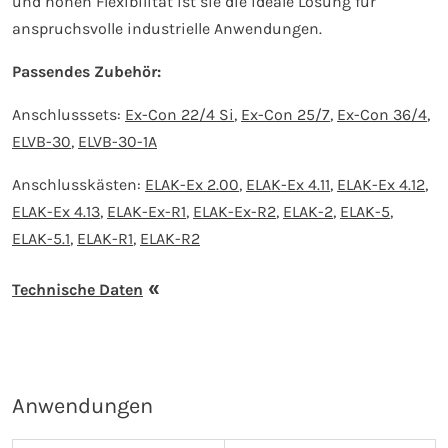
und hohen Flexibilität ist sie die ideale Lösung für
anspruchsvolle industrielle Anwendungen.
Passendes Zubehör:
Anschlusssets:
Ex-Con 22/4 Si
,
Ex-Con 25/7
,
Ex-Con 36/4
,
ELVB-30
,
ELVB-30-1A
Anschlusskästen:
ELAK-Ex 2.00
,
ELAK-Ex 4.11
,
ELAK-Ex 4.12
,
ELAK-Ex 4.13
,
ELAK-Ex-R1
,
ELAK-Ex-R2
,
ELAK-2
,
ELAK-5
,
ELAK-5.1
,
ELAK-R1
,
ELAK-R2
Technische Daten
Anwendungen